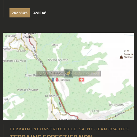
282 830 €
3282 m²
TERRAIN INCONSTRUCTIBLE, SAINT-JEAN-D'AULPS