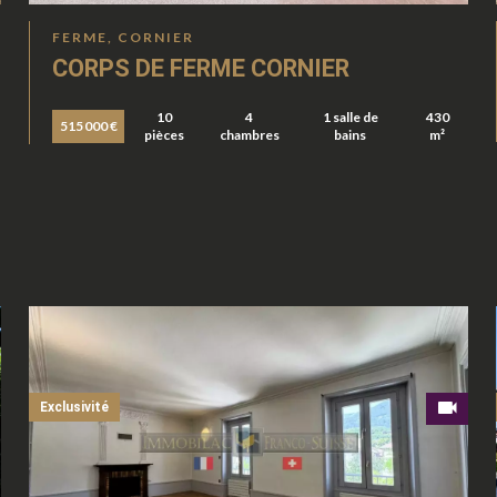
FERME, CORNIER
CORPS DE FERME CORNIER
10
4
1 salle de
430
515 000 €
pièces
chambres
bains
m²
Exclusivité