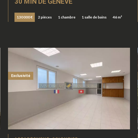
30 MIN DE GENEVE
130 000 €
2 pièces
1 chambre
1 salle de bains
46 m²
Exclusivité