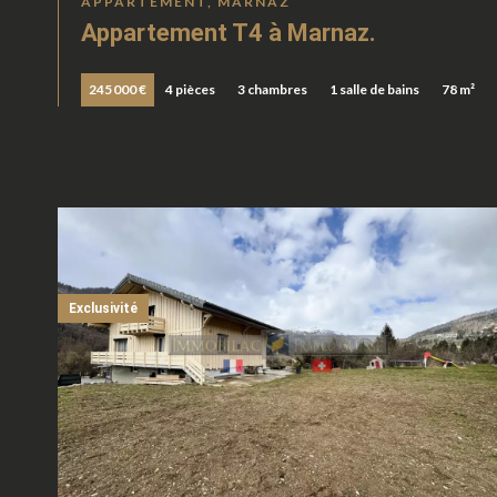
APPARTEMENT, MARNAZ
Appartement T4 à Marnaz.
245 000 €
4 pièces
3 chambres
1 salle de bains
78 m²
Exclusivité