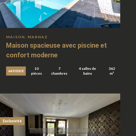
MAISON, MARNAZ
Maison spacieuse avec piscine et
confort moderne
10
7
4 salles de
362
649 000 €
pièces
chambres
bains
m²
Exclusivité