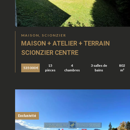
MAISON, SCIONZIER
MAISON + ATELIER + TERRAIN
SCIONZIER CENTRE
15
4
3 salles de
802
535 000 €
pièces
chambres
bains
m²
Exclusivité