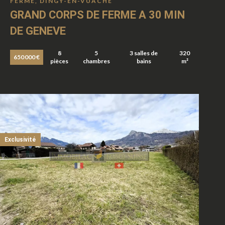
FERME, DINGY-EN-VUACHE
GRAND CORPS DE FERME A 30 MIN
DE GENEVE
8
5
3 salles de
320
650 000 €
pièces
chambres
bains
m²
Exclusivité