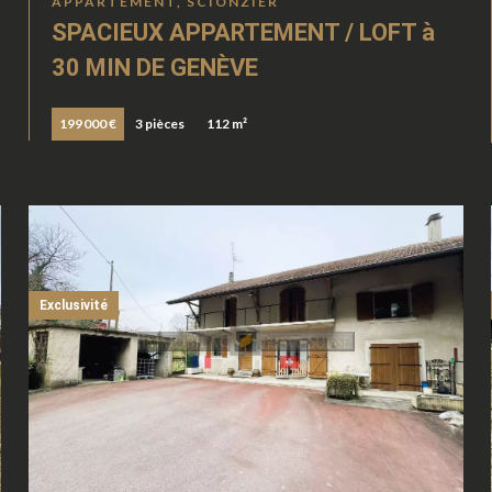
APPARTEMENT, SCIONZIER
SPACIEUX APPARTEMENT / LOFT à
30 MIN DE GENÈVE
199 000 €
3 pièces
112 m²
Exclusivité