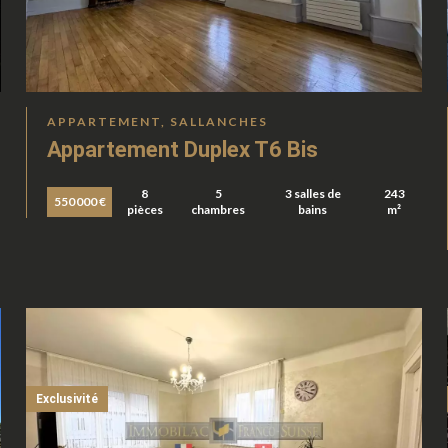
APPARTEMENT, SALLANCHES
Appartement Duplex T6 Bis
8
5
3 salles de
243
550 000 €
pièces
chambres
bains
m²
Exclusivité