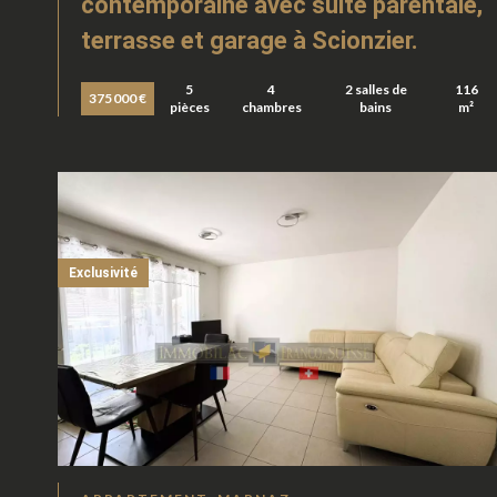
contemporaine avec suite parentale,
terrasse et garage à Scionzier.
5
4
2 salles de
116
375 000 €
pièces
chambres
bains
m²
Exclusivité