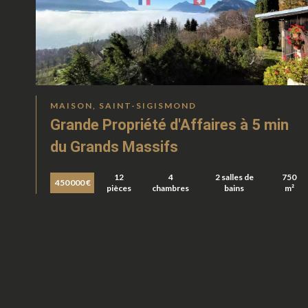
MAISON, SAINT-SIGISMOND
Grande Propriété d'Affaires à 5 min
du Grands Massifs
12
4
2 salles de
750
450 000 €
pièces
chambres
bains
m²