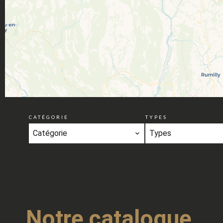
CATÉGORIE
TYPES
Catégorie
Types
Notre catalogue