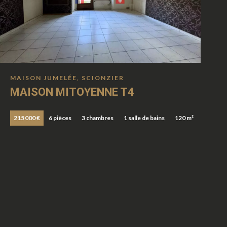
MAISON JUMELÉE, SCIONZIER
MAISON MITOYENNE T4
215 000 €
6 pièces
3 chambres
1 salle de bains
120 m²