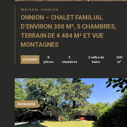
MAISON, ONNION
ONNION – CHALET FAMILIAL
D’ENVIRON 300 M², 5 CHAMBRES,
TERRAIN DE 4 484 M² ET VUE
MONTAGNES
8
5
2 salles de
300
650 000 €
pièces
chambres
bains
m²
Exclusivité