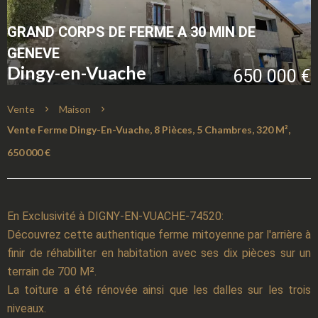
GRAND CORPS DE FERME A 30 MIN DE
GENEVE
Dingy-en-Vuache
650 000 €
Vente
Maison
Vente Ferme Dingy-En-Vuache, 8 Pièces, 5 Chambres, 320 M²,
650 000 €
En Exclusivité à DIGNY-EN-VUACHE-74520:
Découvrez cette authentique ferme mitoyenne par l'arrière à
finir de réhabiliter en habitation avec ses dix pièces sur un
terrain de 700 M².
La toiture a été rénovée ainsi que les dalles sur les trois
niveaux.