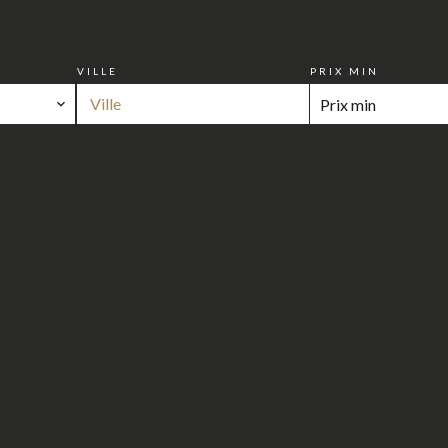
VILLE
PRIX MIN
Ville
otre sélection de bie
COUP DE COEUR