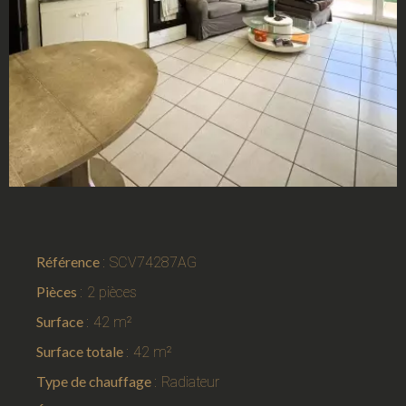
Référence
SCV74287AG
Pièces
2 pièces
Surface
42 m²
Surface totale
42 m²
Type de chauffage
Radiateur