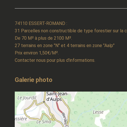
74110 ESSERT-ROMAND :
31 Parcelles non constructible de type forestier sur l
De 70 M² à plus de 2100 M².
27 terrains en zone "N" et 4 terrains en zone "Aalp"
Prix environ 1,50€/M².
Contacter nous pour plus d'informations.
Galerie photo