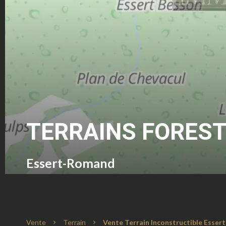
TERRAINS FOREST
Essert-Romand
Vente
Terrain
Vente Terrain Inconstructible Esser