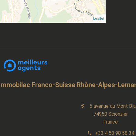
Leaflet
Immobilac Franco-Suisse Rhône-Alpes-Lema
5 avenue du Mont Bla
74950 Scionzier
France
+33 4 50 98 58 34