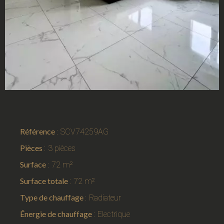
Référence
SCV74259AG
Pièces
3 pièces
Surface
72 m²
Surface totale
72 m²
Type de chauffage
Radiateur
Énergie de chauffage
Electrique