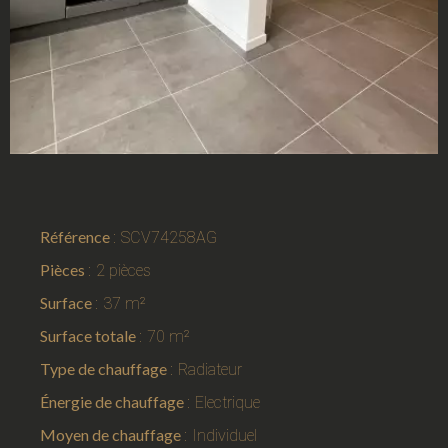
Référence
SCV74258AG
Pièces
2 pièces
Surface
37 m²
Surface totale
70 m²
Type de chauffage
Radiateur
Énergie de chauffage
Electrique
Moyen de chauffage
Individuel