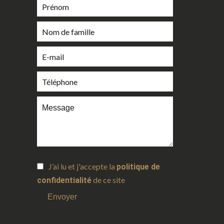
J’ai lu et j'accepte la
politique de
de ce site
confidentialité
Envoyer