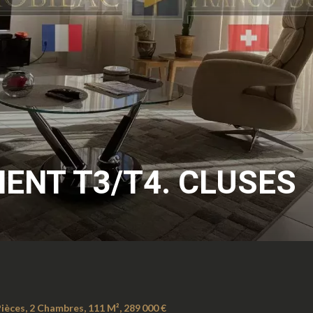
ENT T3/T4. CLUSES
èces, 2 Chambres, 111 M², 289 000 €