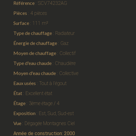
Référence
SCV74232AG
Pièces
4 pièces
Surface
111 m²
Type de chauffage
Radiateur
Énergie de chauffage
Gaz
Moyen de chauffage
Collectif
Type d'eau chaude
Chaudière
Moyen d'eau chaude
Collective
Eaux usées
Tout à l'égout
État
Excellent état
Étage
3ème étage / 4
Exposition
Est, Sud, Sud-est
Vue
Dégagée Montagnes Ciel
Année de construction: 2000