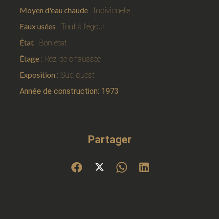
Moyen d'eau chaude
Individuelle
Eaux usées
Tout à l'égout
État
Bon état
Étage
Rez-de-chaussée
Exposition
Sud-ouest
Année de construction: 1973
Partager