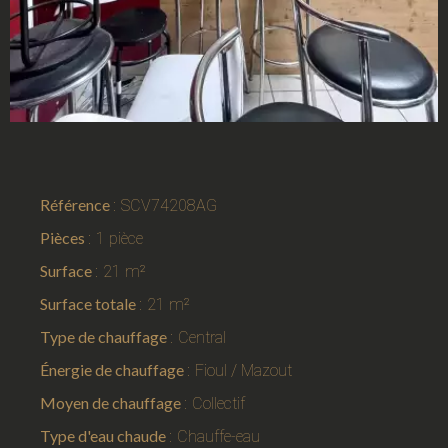
Référence
SCV74208AG
Pièces
1 pièce
Surface
21 m²
Surface totale
21 m²
Type de chauffage
Central
Énergie de chauffage
Fioul / Mazout
Moyen de chauffage
Collectif
Type d'eau chaude
Chauffe-eau