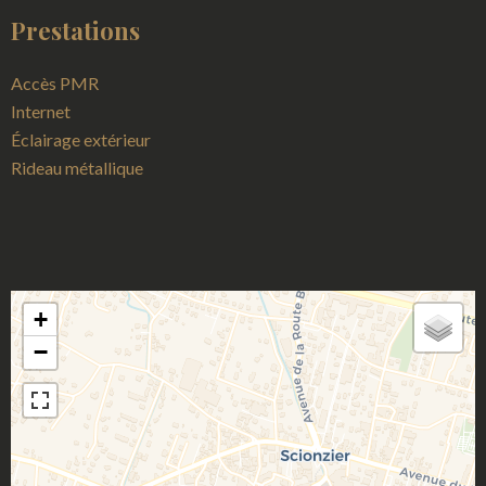
Prestations
Accès PMR
Internet
Éclairage extérieur
Rideau métallique
+
−