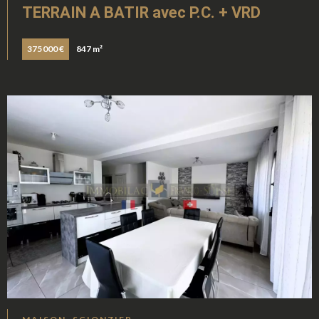
TERRAIN A BATIR avec P.C. + VRD
375 000 €
847 m²