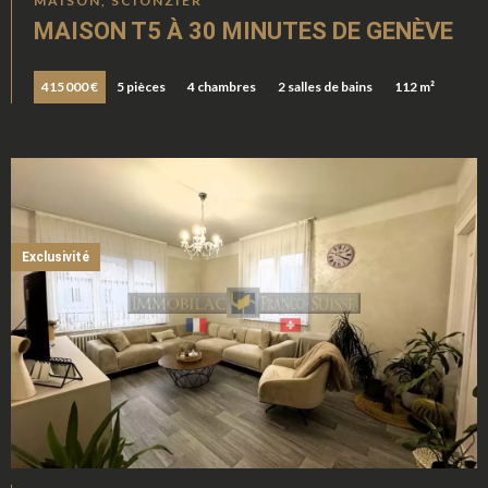
MAISON, SCIONZIER
MAISON T5 À 30 MINUTES DE GENÈVE
415 000 €
5 pièces
4 chambres
2 salles de bains
112 m²
Exclusivité