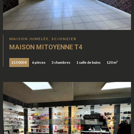
MAISON JUMELÉE, SCIONZIER
MAISON MITOYENNE T4
215 000 €
6 pièces
3 chambres
1 salle de bains
120 m²