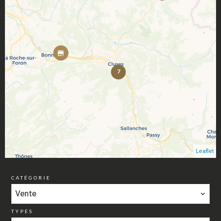
7
Leaflet
CATÉGORIE
Vente
TYPES