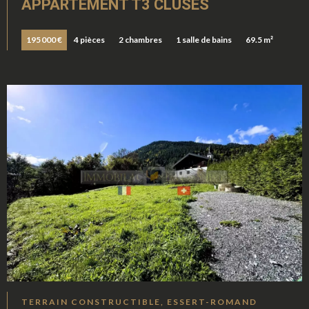
APPARTEMENT T3 CLUSES
195 000 €
4 pièces
2 chambres
1 salle de bains
69.5 m²
TERRAIN CONSTRUCTIBLE, ESSERT-ROMAND