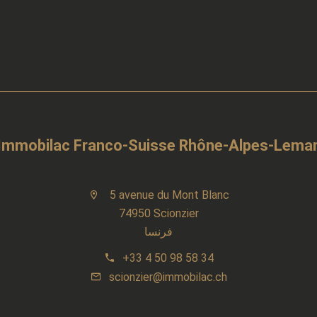
Immobilac Franco-Suisse Rhône-Alpes-Lema
5 avenue du Mont Blanc
74950 Scionzier
فرنسا
+33 4 50 98 58 34
scionzier@immobilac.ch