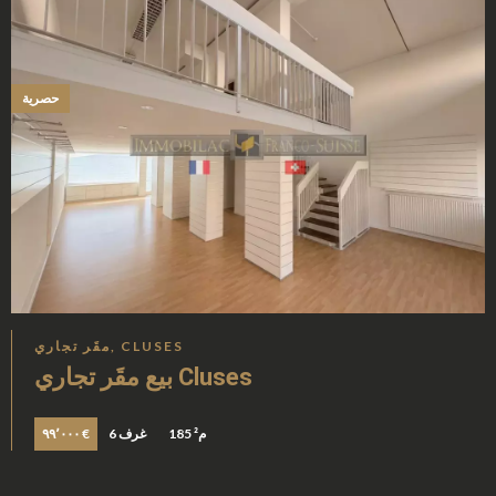
حصرية
مقَر تجاري, CLUSES
بيع مقَر تجاري Cluses
185 م²
6 غرف
٩٩٬٠٠٠ €