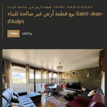
قطعة أرض غير صالحة للبناء, SAINT-JEAN-D'AULPS
بيع قطعة أرض غير صالحة للبناء Saint-Jean-
d'Aulps
1573 م²
١٬٣٧٥ €