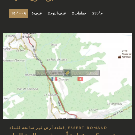
235 م²
2 حمامات
2 غرف النوم
6 غرف
٢٥٠٬٠٠٠ €
قطعة أرض غير صالحة للبناء, ESSERT-ROMAND