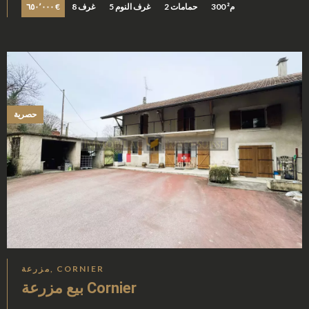
300 م²
2 حمامات
5 غرف النوم
8 غرف
٦٥٠٬٠٠٠ €
حصرية
مزرعة, CORNIER
بيع مزرعة Cornier