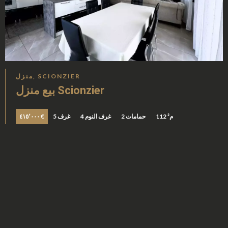
منزل, SCIONZIER
بيع منزل Scionzier
112 م²
2 حمامات
4 غرف النوم
5 غرف
٤١٥٬٠٠٠ €
حصرية