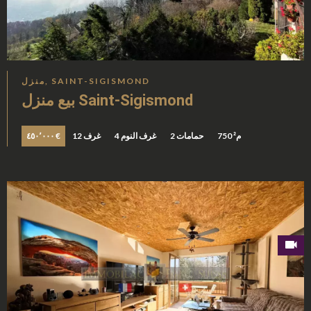
منزل, SAINT-SIGISMOND
بيع منزل Saint-Sigismond
750 م²
2 حمامات
4 غرف النوم
12 غرف
٤٥٠٬٠٠٠ €