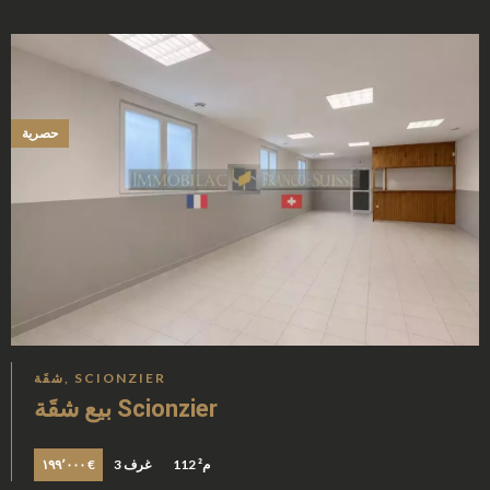
حصرية
شقَة, SCIONZIER
بيع شقَة Scionzier
112 م²
3 غرف
١٩٩٬٠٠٠ €