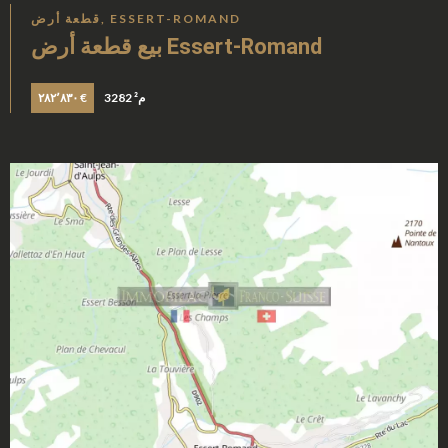
قطعة أرض, ESSERT-ROMAND
بيع قطعة أرض Essert-Romand
3282 م²
٢٨٢٬٨٣٠ €