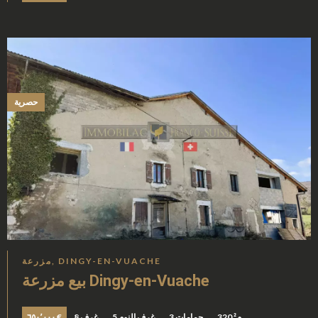
حصرية
مزرعة, DINGY-EN-VUACHE
بيع مزرعة Dingy-en-Vuache
320 م²
3 حمامات
5 غرف النوم
8 غرف
٦٥٠٬٠٠٠ €