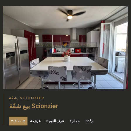
شقَة, SCIONZIER
بيع شقَة Scionzier
85 م²
1 حمام
3 غرف النوم
4 غرف
٢٠٥٬٠٠٠ €