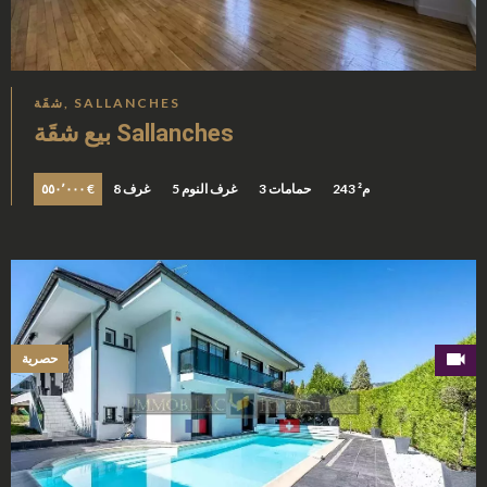
شقَة, SALLANCHES
بيع شقَة Sallanches
243 م²
3 حمامات
5 غرف النوم
8 غرف
٥٥٠٬٠٠٠ €
حصرية