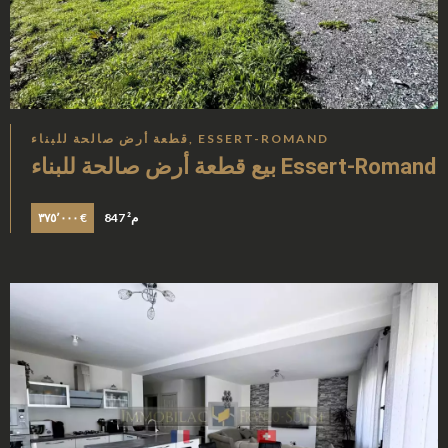
قطعة أرض صالحة للبناء, ESSERT-ROMAND
بيع قطعة أرض صالحة للبناء Essert-Romand
847 م²
٣٧٥٬٠٠٠ €