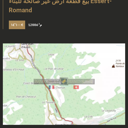
بيع قطعة أرض غير صالحة للبناء Essert-
Romand
12886 م²
١٤٬١٠٠ €