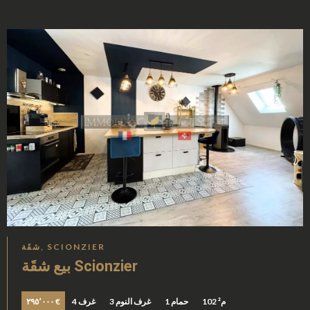
شقَة, SCIONZIER
بيع شقَة Scionzier
102 م²
1 حمام
3 غرف النوم
4 غرف
٢٩٥٬٠٠٠ €