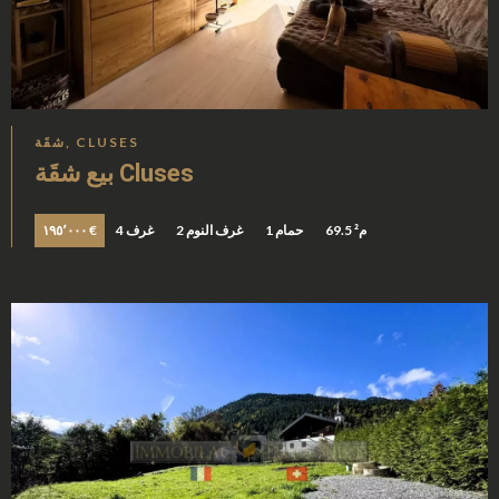
شقَة, CLUSES
بيع شقَة Cluses
69.5 م²
1 حمام
2 غرف النوم
4 غرف
١٩٥٬٠٠٠ €