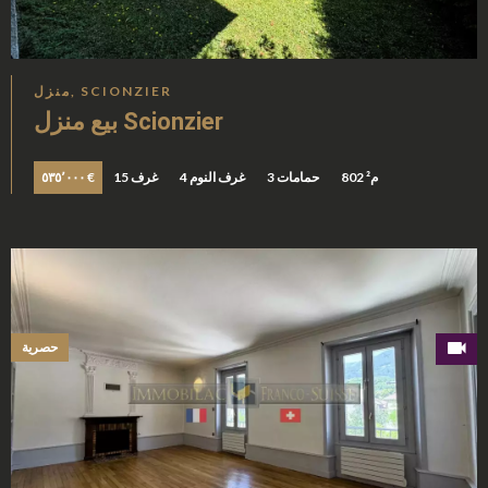
منزل, SCIONZIER
بيع منزل Scionzier
802 م²
3 حمامات
4 غرف النوم
15 غرف
٥٣٥٬٠٠٠ €
حصرية