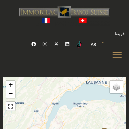
فريقنا
AR
+
−