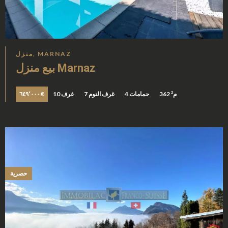
منزل, MARNAZ
بيع منزل Marnaz
362 م²
4 حمامات
7 غرف النوم
10 غرف
٦٤٩٬٠٠٠ €
حصرية