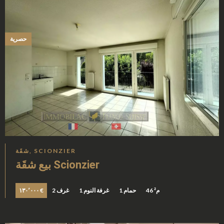
حصرية
شقَة, SCIONZIER
بيع شقَة Scionzier
46 م²
1 حمام
1 غرفة النوم
2 غرف
١٣٠٬٠٠٠ €