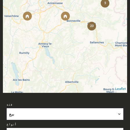
5
23
Leaflet
فئة
بيع
أنواع