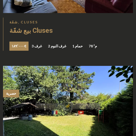
شقَة, CLUSES
بيع شقَة Cluses
78 م²
1 حمام
2 غرف النوم
3 غرف
١٨٩٬٠٠٠ €
حصرية