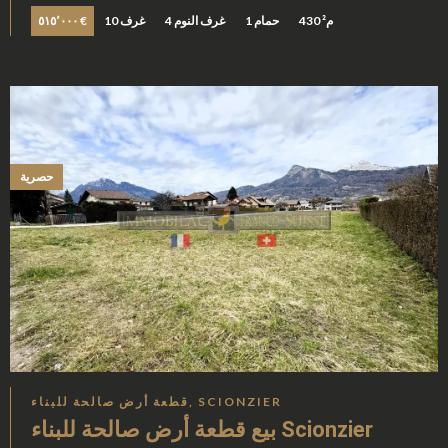
430 م²
1 حمام
4 غرف النوم
10 غرف
٥١٥٬٠٠٠ €
حصرية
قطعة أرض صالحة للبناء, SCIONZIER
بيع قطعة أرض صالحة للبناء Scionzier