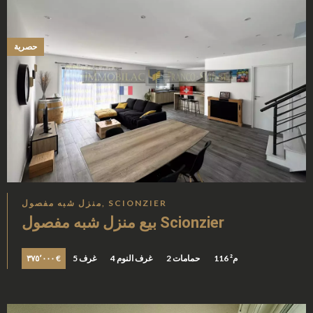
حصرية
منزل شبه مفصول, SCIONZIER
بيع منزل شبه مفصول Scionzier
116 م²
2 حمامات
4 غرف النوم
5 غرف
٣٧٥٬٠٠٠ €