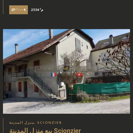
2554 م²
٤٣٠٬٠٠٠ €
منزل المدينة, SCIONZIER
بيع منزل المدينة Scionzier