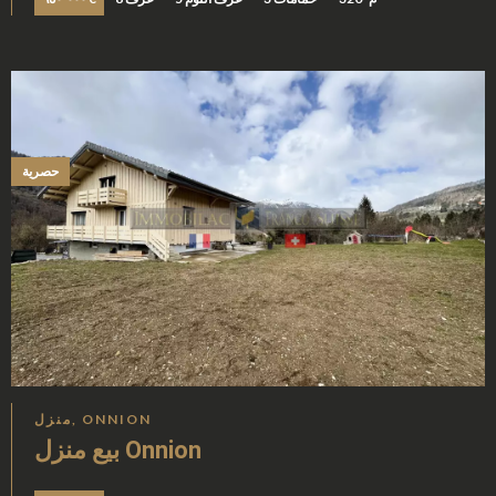
حصرية
منزل, ONNION
بيع منزل Onnion