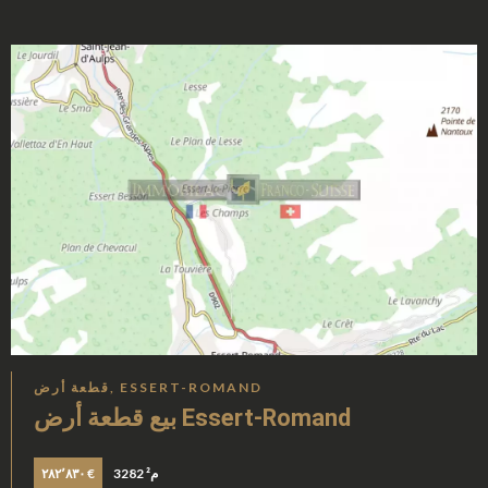
قطعة أرض, ESSERT-ROMAND
بيع قطعة أرض Essert-Romand
3282 م²
٢٨٢٬٨٣٠ €