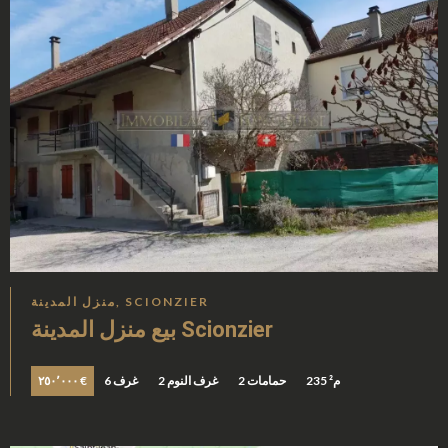
منزل المدينة, SCIONZIER
بيع منزل المدينة Scionzier
235 م²
2 حمامات
2 غرف النوم
6 غرف
٢٥٠٬٠٠٠ €