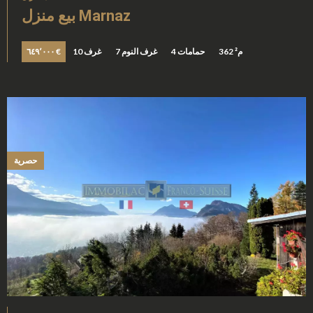
بيع منزل Marnaz
362 م²
4 حمامات
7 غرف النوم
10 غرف
٦٤٩٬٠٠٠ €
حصرية