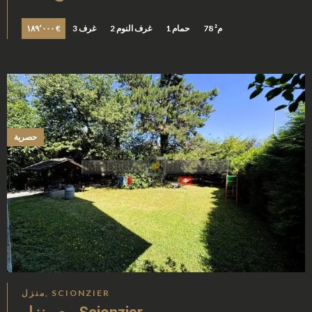
78 م²
1 حمام
2 غرف النوم
3 غرف
١٨٩٬٠٠٠ €
حصرية
منزل, SCIONZIER