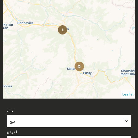
6
Leaflet
فئة
بيع
أنواع