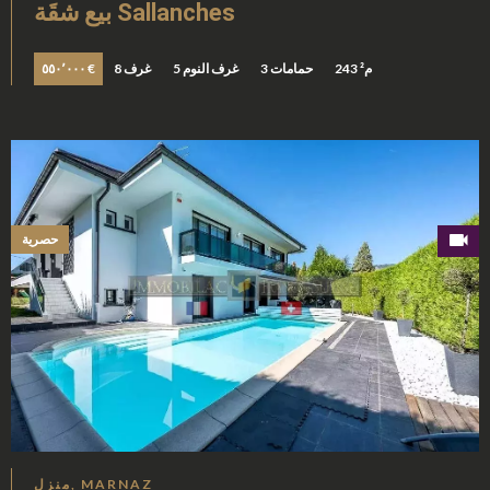
بيع شقَة Sallanches
243 م²
3 حمامات
5 غرف النوم
8 غرف
٥٥٠٬٠٠٠ €
حصرية
منزل, MARNAZ