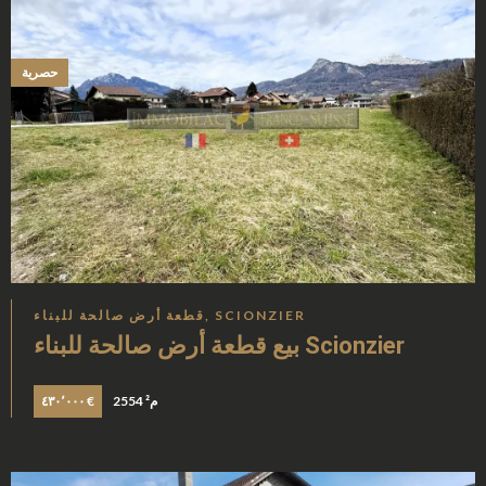
حصرية
قطعة أرض صالحة للبناء, SCIONZIER
بيع قطعة أرض صالحة للبناء Scionzier
2554 م²
٤٣٠٬٠٠٠ €