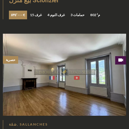
بيع منزل Scionzier
802 م²
3 حمامات
4 غرف النوم
15 غرف
٥٣٥٬٠٠٠ €
حصرية
شقَة, SALLANCHES