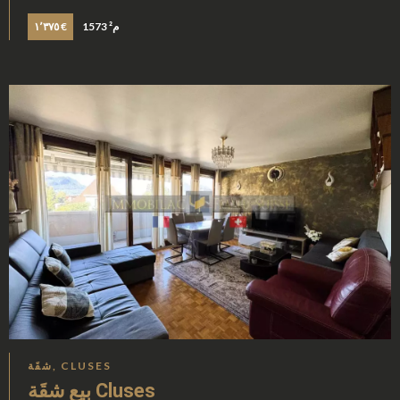
1573 م²
١٬٣٧٥ €
شقَة, CLUSES
بيع شقَة Cluses