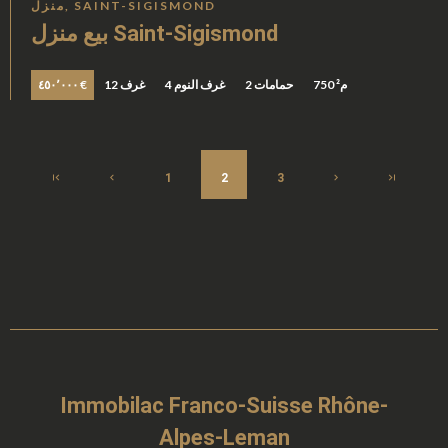
منزل, SAINT-SIGISMOND
بيع منزل Saint-Sigismond
750 م²
2 حمامات
4 غرف النوم
12 غرف
٤٥٠٬٠٠٠ €
1
2
3
Immobilac Franco-Suisse Rhône-
Alpes-Leman