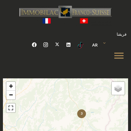
فريقنا
AR
+
−
3